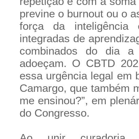
repetição e com a soma
previne o burnout ou o 
força da inteligência
integradas de aprendiza
combinados do dia a
adoeçam. O CBTD 2026 
essa urgência legal em b
Camargo, que também me
me ensinou?”, em plená
do Congresso.
Ao unir curadoria es