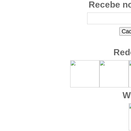
Recebe no
Red
W