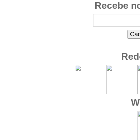
Recebe no
Red
W