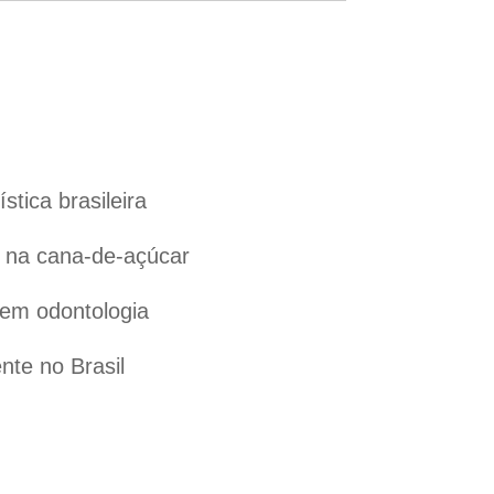
tica brasileira
l na cana-de-açúcar
 em odontologia
te no Brasil