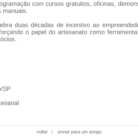
rogramação com cursos gratuitos, oficinas, demo
s manuais.
elebra duas décadas de incentivo ao empreendedo
reforçando o papel do artesanato como ferrament
ócios.
o/SP
tesanal
voltar
¦
enviar para um amigo