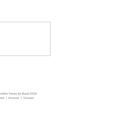
ndário Feiras do Brasil 2026
mos
|
Anuncie
|
Contato