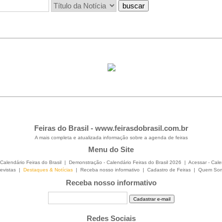
Feiras do Brasil -
www.feirasdobrasil.com.br
A mais completa e atualizada informação sobre a agenda de feiras
Menu do Site
Calendário Feiras do Brasil
|
Demonstração - Calendário Feiras do Brasil 2026
|
Acessar - Cale
evistas
|
Destaques & Notícias
|
Receba nosso informativo
|
Cadastro de Feiras
|
Quem So
Receba nosso informativo
Redes Sociais