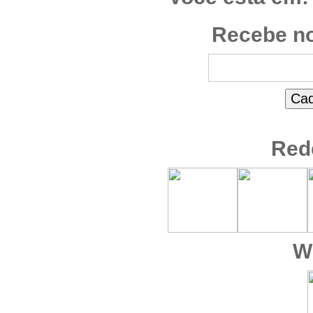
Recebe no
Red
W