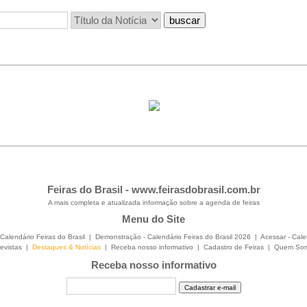
Feiras do Brasil -
www.feirasdobrasil.com.br
A mais completa e atualizada informação sobre a agenda de feiras
Menu do Site
Calendário Feiras do Brasil
|
Demonstração - Calendário Feiras do Brasil 2026
|
Acessar - Cale
evistas
|
Destaques & Notícias
|
Receba nosso informativo
|
Cadastro de Feiras
|
Quem So
Receba nosso informativo