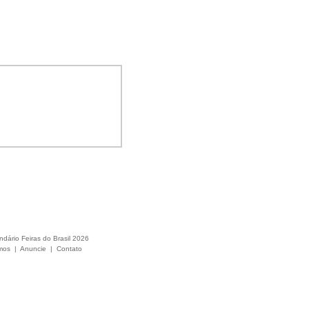
ndário Feiras do Brasil 2026
mos
|
Anuncie
|
Contato