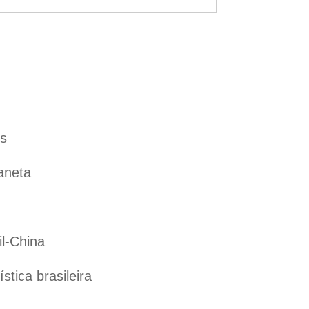
es
aneta
il-China
tica brasileira