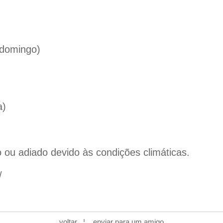
 domingo)
a)
ou adiado devido às condições climáticas.
/
voltar
¦
enviar para um amigo