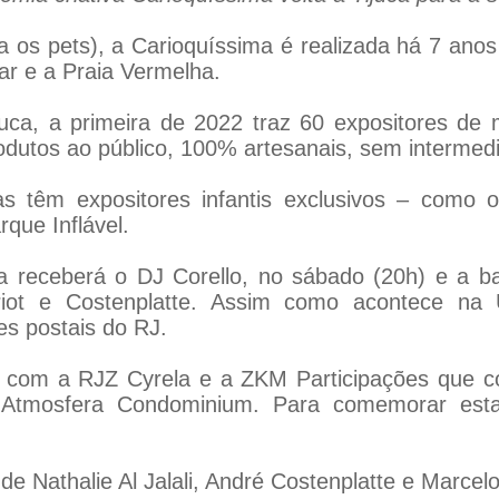
ra os pets), a Carioquíssima é realizada há 7 ano
r e a Praia Vermelha.
ca, a primeira de 2022 traz 60 expositores de 
odutos ao público, 100% artesanais, sem intermedi
s têm expositores infantis exclusivos – como o
que Inflável.
a receberá o DJ Corello, no sábado (20h) e a b
riot e Costenplatte. Assim como acontece na
s postais do RJ.
 com a RJZ Cyrela e a ZKM Participações que c
Atmosfera Condominium. Para comemorar esta p
e Nathalie Al Jalali, André Costenplatte e Marcelo