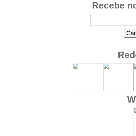
Recebe no
Red
W