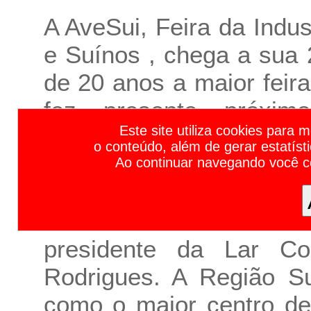
A AveSui, Feira da Indu
e Suínos , chega a sua
de 20 anos a maior feir
fez presente próxim
Calendário de Feiras de Negócios e Eventos Empresariais 2023 | Calendário de Feiras e Eventos 2023 | Calendário de Feiras 2023 | Calendário de Eventos 2023 | Principais F
Este site utiliza cookies para 
inovação, tecnologia e t
o conteúdo, além de gerar estatíst
Ao continuar navegando você 
Por isso desde 2018 
realizada no Oeste 
presidente da Lar Co
Rodrigues. A Região Su
como o maior centro de