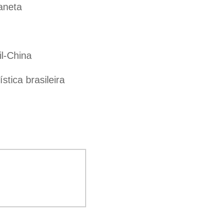
aneta
il-China
tica brasileira