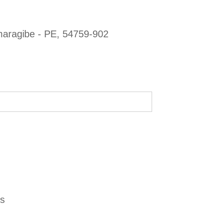
maragibe - PE, 54759-902
es