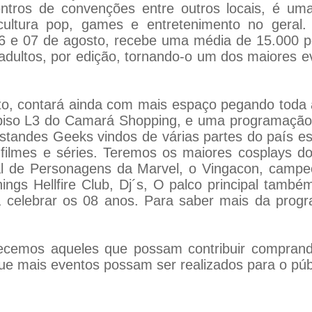
ntros de convenções entre outros locais, é uma 
 cultura pop, games e entretenimento no gera
06 e 07 de agosto, recebe uma média de 15.000 p
e adultos, por edição, tornando-o um dos maiore
to, contará ainda com mais espaço pegando toda 
piso L3 do Camará Shopping, e uma programação c
estandes Geeks vindos de várias partes do país e
 filmes e séries. Teremos os maiores cosplays d
cial de Personagens da Marvel, o Vingacon, cam
hings Hellfire Club, Dj´s, O palco principal tam
a celebrar os 08 anos. Para saber mais da prog
decemos aqueles que possam contribuir compra
ue mais eventos possam ser realizados para o púb