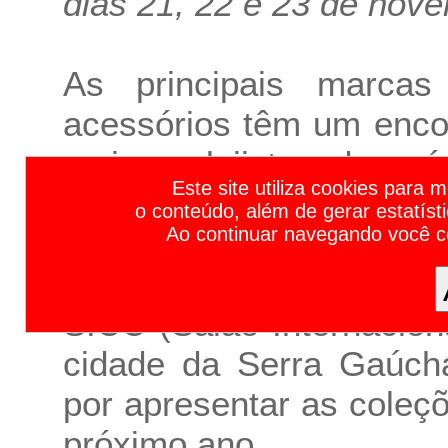
dias 21, 22 e 23 de no
As principais marcas
acessórios têm um enco
maiores lojistas do pa
Calendário de Feiras de Negócios e Eventos Empresariais 2023 | Calendário de Feiras e Eventos 2023 | Calendário de Feiras 2023 | Calendário de Eventos 2023 | Principais F
Este site utiliza cookies para 
novembro ocorre a Zero
o conteúdo, além de gerar estatíst
Ao continuar navegando você 
Acessórios em Gram
Merkator Feiras e Eve
SICC (Salão Internacio
cidade da Serra Gaúcha
por apresentar as coleç
próximo ano.