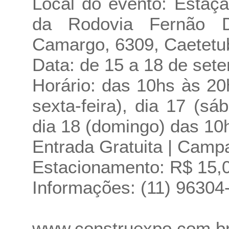
Local do evento: Estaç
da Rodovia Fernão D
Camargo, 6309, Caetetub
Data: de 15 a 18 de set
Horário: das 10hs às 20h
sexta-feira), dia 17 (s
dia 18 (domingo) das 10
Entrada Gratuita | Cam
Estacionamento: R$ 15,
Informações: (11) 9630
www.construexpo.com.b