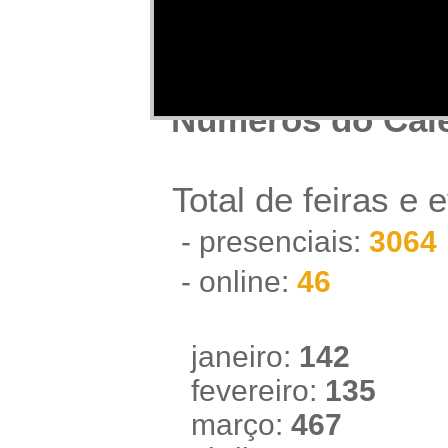
Números do Cale
Total de feiras e e
- presenciais:
3064
- online:
46
janeiro:
142
fevereiro:
135
março:
467