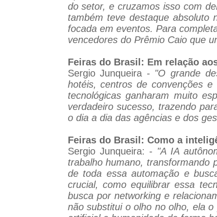
do setor, e cruzamos isso com de
também teve destaque absoluto na 
focada em eventos. Para completa
vencedores do Prêmio Caio que uni
Feiras do Brasil: Em relação a
Sergio Junqueira -
"O grande des
hotéis, centros de convenções e
tecnológicas ganharam muito esp
verdadeiro sucesso, trazendo par
o dia a dia das agências e dos ges
Feiras do Brasil: Como a intelig
Sergio Junqueira: -
"A IA autôno
trabalho humano, transformando 
de toda essa automação e busca
crucial, como equilibrar essa t
busca por networking e relaciona
não substitui o olho no olho, ela 