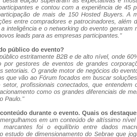
s desta edição superaram as expectativas e mos
 participantes e contou com a experiência de 45 
participação de mais de 150 Hosted Buyers. A mo
ações entre compradores e patrocinadores, além 
 a inteligência e o networking do evento geraram 
novos leads para as empresas participantes."
l do público do evento?
úblico estritamente B2B e de alto nível, onde 60
o por gestores de eventos de grandes corporaçõ
es setoriais. O grande motor de negócios do even
os que vão ao Fórum focados em buscar soluções p
 setor, profissionais conectados, que entendem
elacionamento como os grandes diferenciais de me
o Paulo."
o conteúdo durante o evento. Quais os destaqu
 mergulhamos em um conteúdo de altíssimo nível 
 marcantes foi o equilíbrio entre dados mac
o estudo de dimensionamento do Sebrae que joga