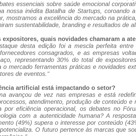
bates essenciais sobre saúde emocional corporati
nossa inédita Batalha de Startups, coroando a Or
r, mostramos a excelência do mercado na prática,
ram sustentabilidade, branding e resultados de al
os expositores, quais novidades chamaram a at
taque desta edição foi a mescla perfeita entre 
 fornecedores consagrados, e as empresas volta
aço, representando 30% do total de expositores
a o mercado ferramentas práticas e novidades ex
tores de eventos."
ência artificial está impactando o setor?
ma avançou de vez nas empresas e está redefini
processos, atendimento, produção de conteúdo e 
 por eficiência operacional, os debates no Fór
ecnologia com a autenticidade humana? A respos
mento (49%) supera o interesse por conteúdo (43%
o potencializa. O futuro pertence às marcas que so