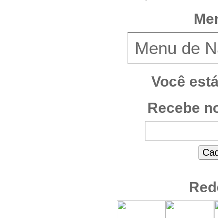
Men
Você est
Recebe no
Red