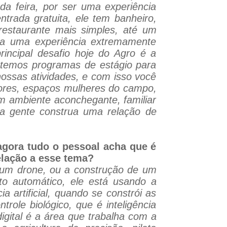
a feira, por ser uma experiência
ntrada gratuita, ele tem banheiro,
 restaurante mais simples, até um
ara uma experiência extremamente
rincipal desafio hoje do Agro é a
s temos programas de estágio para
nossas atividades, e com isso você
tores, espaços mulheres do campo,
um ambiente aconchegante, familiar
 a gente construa uma relação de
, agora tudo o pessoal acha que é
relação a esse tema?
oa um drone, ou a construção de um
oto automático, ele está usando a
ia artificial, quando se constrói as
role biológico, que é inteligência
igital é a área que trabalha com a