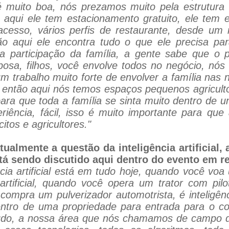
 muito boa, nós prezamos muito pela estrutura d
, aqui ele tem estacionamento gratuito, ele tem e
l acesso, vários perfis de restaurante, desde um
ntão aqui ele encontra tudo o que ele precisa p
a participação da família, a gente sabe que o p
osa, filhos, você envolve todos no negócio, nó
m trabalho muito forte de envolver a família nas 
 então aqui nós temos espaços pequenos agricul
ra que toda a família se sinta muito dentro de 
ência, fácil, isso é muito importante para que
itos e agricultores."
tualmente a questão da inteligência artificial
 está sendo discutido aqui dentro do evento em 
ência artificial está em tudo hoje, quando você v
artificial, quando você opera um trator com pil
ê compra um pulverizador automotrista, é inteligênc
ntro de uma propriedade para entrada para o cont
em tudo, a nossa área que nós chamamos de campo d