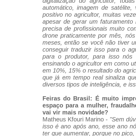
digitalização do agricultor, tod
automático, imagem de satélite,
positivo no agricultor, muitas ve
apesar de gerar um faturamento b
precisa de profissionais muito c
drone praticamente por mês, nós 
meses, então se você não tiver u
conseguir traduzir isso para o ag
para o produtor, para isso nós
ensinando o agricultor em como ut
em 10%, 15% o resultado do agricu
que já em tempo real sinaliza que
diversos tipos de inteligência, e i
Feiras do Brasil: É muito impr
espaço para a mulher, fraudal
vai vir mais novidade?
Matheus Kfouri Marino -
"Sem dúv
isso é ano após ano, esse ano 
ter que aumentar, porque no pico,