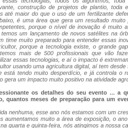
as essas tecnologias, todos os algoritmos, toda 
 vante, construção de projetos de plantio, toda
zes até maior do que o uso de um fertilizante d
aixo, é uma área que gera um resultado muito po
ompetentes, porque o nível de inovação é muito
temos um lançamento de novos satélites na órbi
m time muito preparado para entender essas ino
ricultor, porque a tecnologia existe, o grande ga
 temos mais de 500 profissionais que vão faze
ilizar essas tecnologias, e aí o impacto é extrema
ltor usando uma agricultura digital, aí tem desde
 está tendo muito desperdício, e já controla o ro
sso gera um impacto muito positivo na atividade agr
essionante os detalhes do seu evento ... a q
ho, quantos meses de preparação para um eve
ida nenhuma, esse ano nós estamos com um cres
nós aumentamos muito a área de exposição, o an
 na quarta e quinta-feira, nós atingimos a nossa 