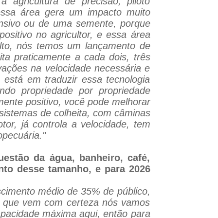
a agricultura de precisão, piloto
 essa área gera um impacto muito
efensivo ou de uma semente, porque
sitivo no agricultor, e essa área
 alto, nós temos um lançamento de
ta praticamente a cada dois, três
vações na velocidade necessária e
p está em traduzir essa tecnologia
ndo propriedade por propriedade
mente positivo, você pode melhorar
 sistemas de colheita, com câminas
tor, já controla a velocidade, tem
opecuária."
uestão da água, banheiro, café,
nto desse tamanho, e para 2026
cimento médio de 35% de público,
o que vem com certeza nós vamos
capacidade máxima aqui, então para