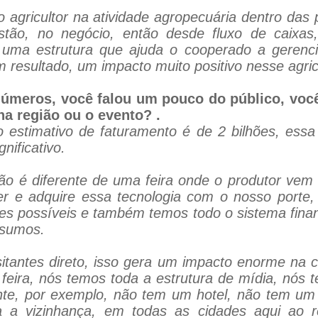
o agricultor na atividade agropecuária dentro da
estão, no negócio, então desde fluxo de caixas
 uma estrutura que ajuda o cooperado a gerenci
 resultado, um impacto muito positivo nesse agricu
 números, você falou um pouco do público, você
na região ou o evento? .
 estimativo de faturamento é de 2 bilhões, essa 
nificativo.
ão é diferente de uma feira onde o produtor vem s
ecer e adquire essa tecnologia com o nosso port
s possíveis e também temos todo o sistema finan
nsumos.
itantes direto, isso gera um impacto enorme na 
eira, nós temos toda a estrutura de mídia, nós t
nte, por exemplo, não tem um hotel, não tem um r
a vizinhança, em todas as cidades aqui ao r