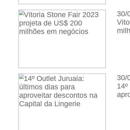
30/
Vit
mil
30/
14º
apro