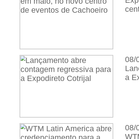
Exp
cen
08/
Lan
a Ex
08/
WTM