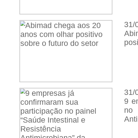
31/
Abi
posi
31/
9 e
no 
Ant