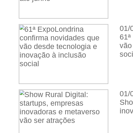
01/
61ª
vão
soci
01/
Sho
ino