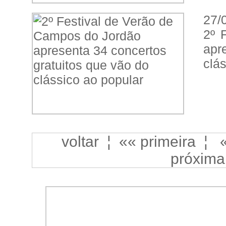
27/
2º 
apr
clá
voltar
¦
«« primeira
¦
próxima