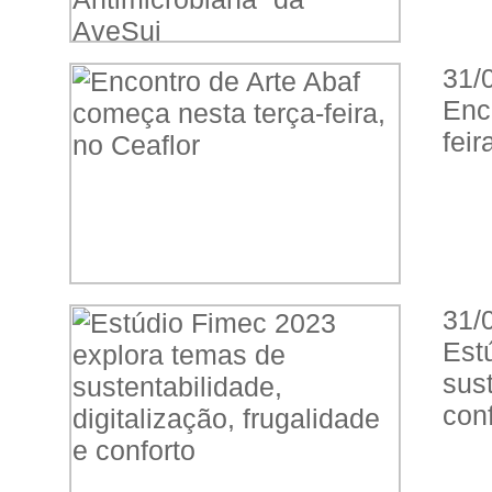
31/
Enc
feir
31/
Est
sust
conf