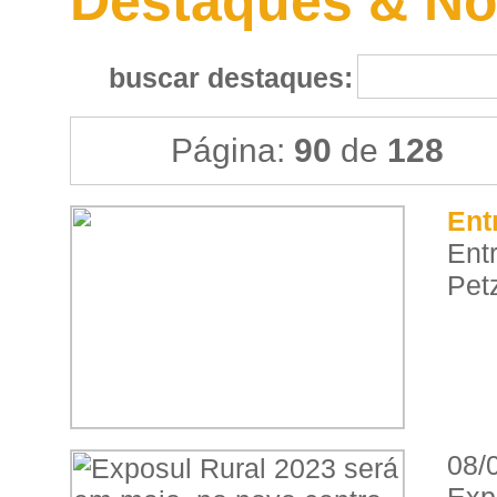
Destaques & No
buscar destaques:
Página:
90
de
128
Ent
Ent
Pet
08/