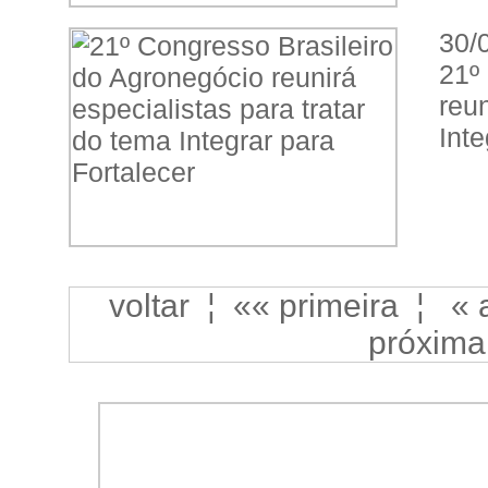
30/
21º
reu
Inte
voltar
¦
«« primeira
¦
« 
próxima