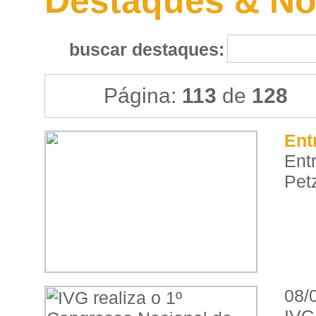
Destaques & No
buscar destaques:
Página:
113
de
128
Ent
Ent
Pet
08/