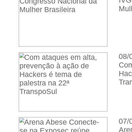
IVG
Mulh
08/
Com
Ha
Tra
07/
Are