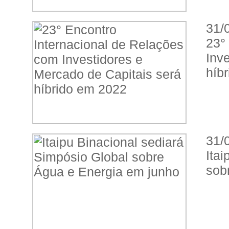
31/
23°
Inv
híb
31/
Ita
sob