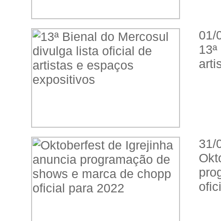
01/
13ª 
arti
31/
Ok
pro
ofic