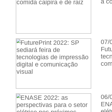
a co
07/
Fut
tec
com
06/
ENA
elé